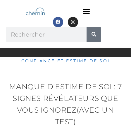
Aller
au
contenu
F
I
a
n
c
s
Rechercher
e
t
b
a
o
g
o
r
k
a
m
CONFIANCE ET ESTIME DE SOI
MANQUE D’ESTIME DE SOI : 7
SIGNES RÉVÉLATEURS QUE
VOUS IGNOREZ(AVEC UN
TEST)