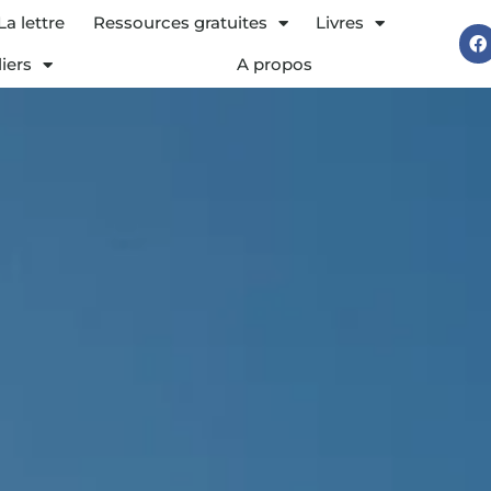
La lettre
Ressources gratuites
Livres
F
a
liers
A propos
c
e
b
o
o
k