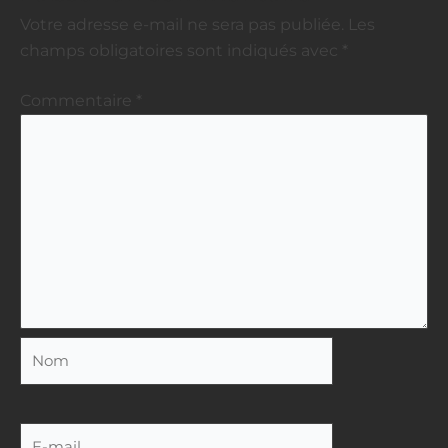
Votre adresse e-mail ne sera pas publiée.
Les
champs obligatoires sont indiqués avec
*
Commentaire
*
Nom
E-