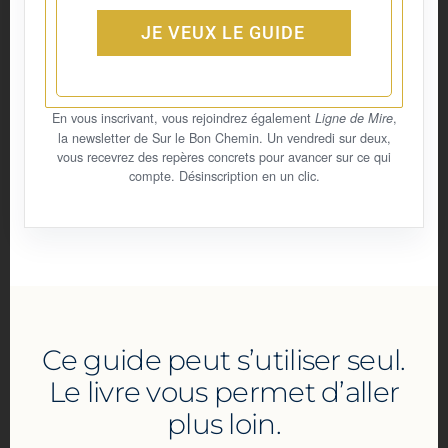
t
r
a
JE VEUX LE GUIDE
e
t
s
i
s
o
En vous inscrivant, vous rejoindrez également
,
Ligne de Mire
*
n
la newsletter de Sur le Bon Chemin. Un vendredi sur deux,
vous recevrez des repères concrets pour avancer sur ce qui
compte. Désinscription en un clic.
Ce guide peut s’utiliser seul.
Le livre vous permet d’aller
plus loin.