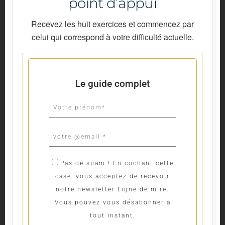
point d’appui
Recevez les huit exercices et commencez par
celui qui correspond à votre difficulté actuelle.
Le guide complet
P
R
E
E
N
m
O
a
A
Pas de spam ! En cochant cette
M
i
c
case, vous acceptez de recevoir
l
c
notre newsletter Ligne de mire.
A
e
Vous pouvez vous désabonner à
d
p
tout instant.
d