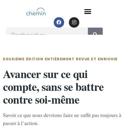
Aller
au
contenu
F
I
a
n
c
s
Rechercher
e
t
b
a
o
g
o
r
k
a
m
DEUXIÈME ÉDITION ENTIÈREMENT REVUE ET ENRICHIE
Avancer sur ce qui
compte, sans se battre
contre soi-même
Savoir ce que nous devrions faire ne suffit pas toujours à
passer à l’action.