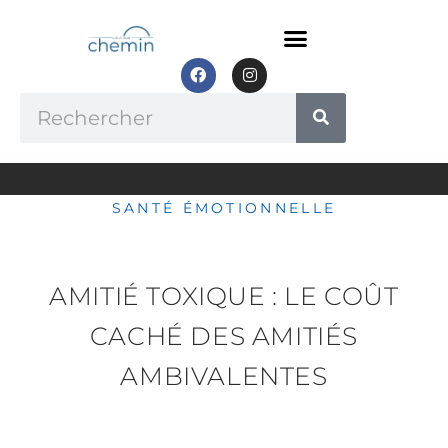
Aller
au
contenu
F
I
a
n
c
s
Rechercher
e
t
b
a
o
g
o
r
k
a
m
SANTÉ ÉMOTIONNELLE
AMITIÉ TOXIQUE : LE COÛT
CACHÉ DES AMITIÉS
AMBIVALENTES