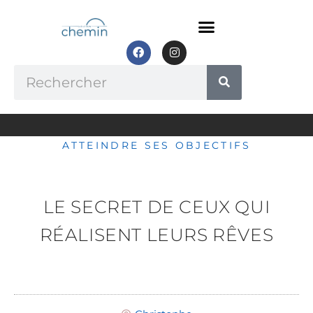
Aller
au
contenu
F
I
a
n
c
s
Rechercher
e
t
b
a
o
g
o
r
k
a
m
ATTEINDRE SES OBJECTIFS
LE SECRET DE CEUX QUI
RÉALISENT LEURS RÊVES