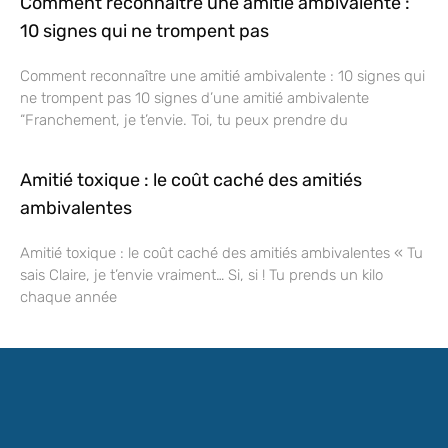
Comment reconnaître une amitié ambivalente :
10 signes qui ne trompent pas
Comment reconnaître une amitié ambivalente : 10 signes qui
ne trompent pas 10 signes d’une amitié ambivalente
“Franchement, je t’envie. Toi, tu peux prendre du
Amitié toxique : le coût caché des amitiés
ambivalentes
Amitié toxique : le coût caché des amitiés ambivalentes « Tu
sais Claire, je t’envie vraiment… Si, si ! Tu prends un kilo
chaque année