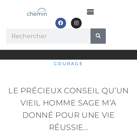
Aller
au
contenu
F
I
a
n
c
s
Rechercher
e
t
b
a
o
g
o
r
k
a
m
COURAGE
LE PRÉCIEUX CONSEIL QU’UN
VIEIL HOMME SAGE M’A
DONNÉ POUR UNE VIE
RÉUSSIE…