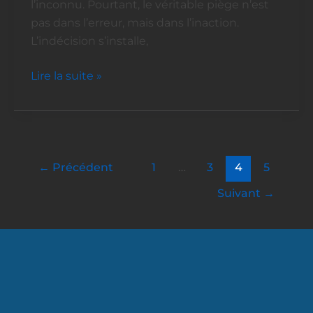
l’inconnu. Pourtant, le véritable piège n’est
nous
pas dans l’erreur, mais dans l’inaction.
piège
L’indécision s’installe,
Lire la suite »
←
Précédent
1
…
3
4
5
Suivant
→