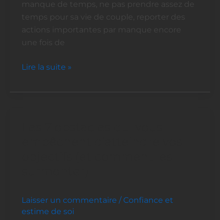
manque de temps, ne pas prendre assez de
temps pour sa vie de couple, reporter des
actions importantes par manque encore
une fois de
Lire la suite »
Les 7 obstacles qui vous
Les
7
empêchent d’atteindre vos
obstacles
objectifs (et comment les
qui
surmonter)
vous
empêchent
Laisser un commentaire
/
Confiance et
d’atteindre
estime de soi
vos