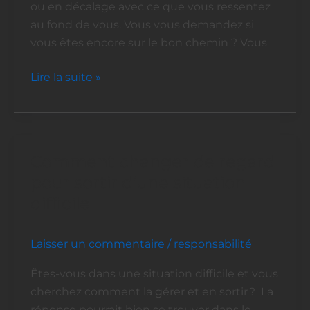
complet
ou en décalage avec ce que vous ressentez
au fond de vous. Vous vous demandez si
vous êtes encore sur le bon chemin ? Vous
Lire la suite »
Comment changer de regard
Comment
changer
pour sortir d’une situation
de
difficile
regard
pour
Laisser un commentaire
/
responsabilité
sortir
d’une
Êtes-vous dans une situation difficile et vous
situation
cherchez comment la gérer et en sortir ? La
difficile
réponse pourrait bien se trouver dans le