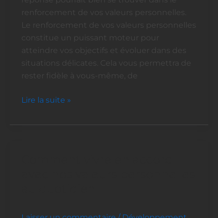
renforcement de vos valeurs personnelles.
Le renforcement de vos valeurs personnelles
constitue un puissant moteur pour
atteindre vos objectifs et évoluer dans des
situations délicates. Cela vous permettra de
rester fidèle à vous-même, de
Lire la suite »
Comment vivre en accord
Comment
vivre
avec nos valeurs personnelles
en
au quotidien
accord
avec
Laisser un commentaire
/
Développement