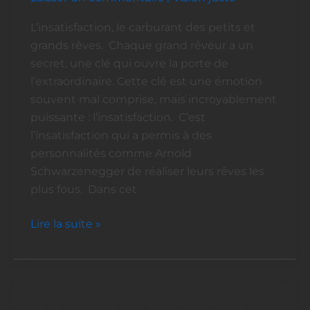
heureux
dans
L’insatisfaction, le carburant des petits et
votre
grands rêves. Chaque grand rêveur a un
vie.
secret, une clé qui ouvre la porte de
Si,
l’extraordinaire. Cette clé est une émotion
si,
souvent mal comprise, mais incroyablement
c’est
puissante : l’insatisfaction. C’est
vrai,
l’insatisfaction qui a permis à des
ça
personnalités comme Arnold
marche
Schwarzenegger de réaliser leurs rêves les
!
plus fous. Dans cet
Lire la suite »
Le manque de volonté : ce
Le