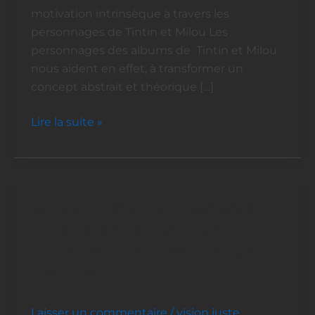
et
motivation intrinsèque à travers les
étude
personnages de Tintin et Milou Les
de
personnages des albums de Tintin et Milou
cas
nous aident en effet, à transformer un
concept abstrait et théorique […]
Lire la suite »
Soyez un éternel insatisfait,
Soyez
un
vous serez heureux dans
éternel
votre vie. Si, si, c’est vrai, ça
insatisfait,
marche !
vous
serez
Laisser un commentaire
/
vision juste