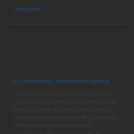
Lire la suite »
La méthode des 90 jours :
La
méthode
réalisez en 3 mois ce que les
des
autres font en 12 mois
90
jours
2 commentaires
/
Atteindre ses objectifs
:
réalisez
La méthode des 90 jours s’adresse à tous
en
ceux qui veulent avancer, concrétiser leurs
3
idées, et donner du sens à leurs projets —
mois
sans s’éparpiller ni s’épuiser. 🎯 Un projet en
ce
tête, mais vous tournez en rond ?
que
Commencez dès aujourd’hui avec le