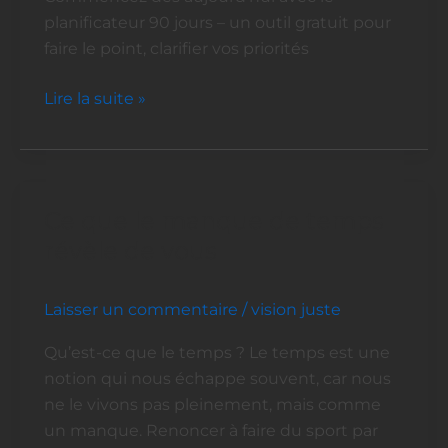
les
planificateur 90 jours – un outil gratuit pour
autres
faire le point, clarifier vos priorités
font
en
Lire la suite »
12
mois
Ce que le manque de temps
Ce
que
révèle de vous
le
manque
Laisser un commentaire
/
vision juste
de
temps
Qu’est-ce que le temps ? Le temps est une
révèle
notion qui nous échappe souvent, car nous
de
ne le vivons pas pleinement, mais comme
vous
un manque. Renoncer à faire du sport par