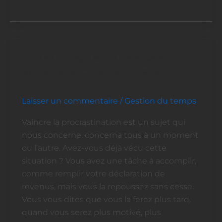
La technique ultime pour
La
technique
vaincre la procrastination
ultime
pour
Laisser un commentaire
/
Gestion du temps
vaincre
la
Vaincre la procrastination est un sujet qui
procrastination
nous concerne, concerna tous à un moment
ou l’autre. Avez-vous déjà vécu cette
situation ? Vous avez une tâche à accomplir,
comme remplir votre déclaration de
revenus, mais vous la repoussez sans cesse.
Vous vous dites que vous la ferez plus tard,
quand vous serez plus motivé, plus