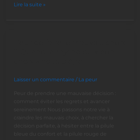
Lire la suite »
Peur de faire le mauvais choix
Peur
de
? Quand le mythe du « bon
faire
choix » nous piège
le
mauvais
Laisser un commentaire
/
La peur
choix
?
Peur de prendre une mauvaise décision :
Quand
comment éviter les regrets et avancer
le
sereinement Nous passons notre vie à
mythe
craindre les mauvais choix, à chercher la
du
décision parfaite, à hésiter entre la pilule
« bon
bleue du confort et la pilule rouge de
choix »