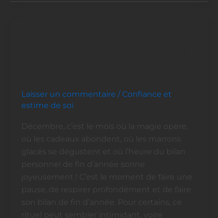
Pourquoi le bilan de fin
Pourquoi
le
d’année est une opportunité
bilan
unique de croissance
de
fin
Laisser un commentaire
/
Confiance et
d’année
estime de soi
est
une
Décembre, c’est le mois où la magie opère,
opportunité
où les cadeaux abondent, où les marrons
unique
glacés se dégustent et où l’heure du bilan
de
personnel de fin d’année sonne
croissance
joyeusement ! C’est le moment de faire une
pause, de respirer profondément et de faire
son bilan de fin d’année. Pour certains, ce
rituel peut sembler intimidant, voire