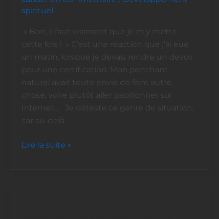
nos
spirituel
valeurs
personnelles
» Bon, il faut vraiment que je m’y mette
au
cette fois ! » C’est une réaction que j’ai eue
quotidien
un matin, lorsque je devais rendre un devoir
pour une certification. Mon penchant
naturel avait toute envie de faire autre
chose, voire plutôt aller papillonner sur
Internet… Je déteste ce genre de situation,
car au-delà
Lire la suite »
Pratiquer la gratitude :
Pratiquer
la