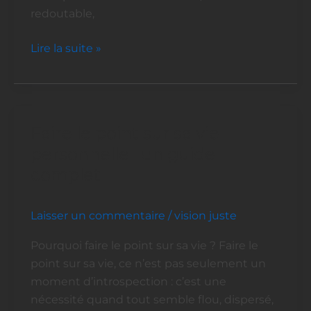
redoutable,
Lire la suite »
Faire le point sur sa vie
Faire
le
personnelle : un guide
point
complet
sur
sa
Laisser un commentaire
/
vision juste
vie
personnelle
Pourquoi faire le point sur sa vie ? Faire le
:
point sur sa vie, ce n’est pas seulement un
un
moment d’introspection : c’est une
guide
nécessité quand tout semble flou, dispersé,