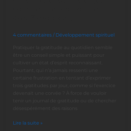
difficultés et obstacles (et
gratitude
comment les contourner
:
avec 3 exercices)
difficultés
et
4 commentaires
/
Développement spirituel
obstacles
(et
Pratiquer la gratitude au quotidien semble
comment
être un conseil simple et puissant pour
les
cultiver un état d’esprit reconnaissant.
contourner
Pourtant, qui n’a jamais ressenti une
avec
certaine frustration en tentant d’exprimer
3
trois gratitudes par jour, comme si l’exercice
exercices)
devenait une corvée ? À force de vouloir
tenir un journal de gratitude ou de chercher
désespérément des raisons
Lire la suite »