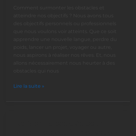
objectifs
Comment surmonter les obstacles et
(et
atteindre nos objectifs ? Nous avons tous
comment
des objectifs personnels ou professionnels
les
que nous voulons voir atteints. Que ce soit
surmonter)
apprendre une nouvelle langue, perdre du
poids, lancer un projet, voyager ou autre,
nous aspirons à réaliser nos rêves. Et, nous
allons nécessairement nous heurter à des
obstacles qui nous
Lire la suite »
Les 5 principes clés pour
Les
5
réussir : objectifs, motivation,