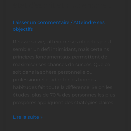
principes
état d’esprit et plus encore…
clés
pour
Laisser un commentaire
/
Atteindre ses
réussir
objectifs
:
objectifs,
Réussir sa vie, atteindre ses objectifs peut
motivation,
sembler un défi intimidant, mais certains
état
principes fondamentaux permettent de
d’esprit
maximiser ses chances de succès. Que ce
et
soit dans la sphère personnelle ou
plus
professionnelle, adopter les bonnes
encore…
habitudes fait toute la différence. Selon les
études, plus de 70 % des personnes les plus
prospères appliquent des stratégies claires
Lire la suite »