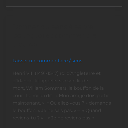
Donner du sens à sa vie :
Donner
du
pourquoi et comment le
sens
trouver
à
sa
Laisser un commentaire
/
sens
vie
:
Henri VIII (1491-1547) roi d’Angleterre et
pourquoi
d’Irlande, fit appeler sur son lit de
et
mort, William Sommers, le bouffon de la
comment
cour. Le roi lui dit : « Mon ami, je dois partir
le
maintenant. » « Où allez-vous ? » demanda
trouver
le bouffon. « Je ne sais pas. » – « Quand
reviens-tu ? » – « Je ne reviens pas. »