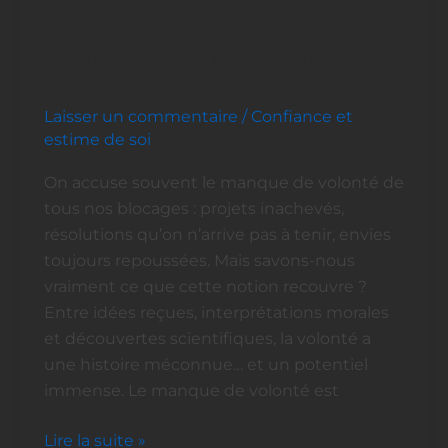
manque
que l’on croit et ce que la
de
science, l’histoire révèlent
volonté
:
Laisser un commentaire
/
Confiance et
ce
estime de soi
que
l’on
On accuse souvent le manque de volonté de
croit
tous nos blocages : projets inachevés,
et
résolutions qu’on n’arrive pas à tenir, envies
ce
toujours repoussées. Mais savons-nous
que
vraiment ce que cette notion recouvre ?
la
Entre idées reçues, interprétations morales
science,
et découvertes scientifiques, la volonté a
l’histoire
une histoire méconnue… et un potentiel
révèlent
immense. Le manque de volonté est
Lire la suite »