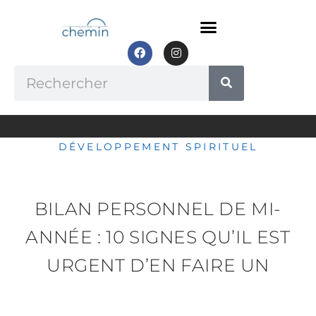
Aller
au
contenu
F
I
a
n
c
s
Rechercher
e
t
b
a
o
g
o
r
k
a
m
DÉVELOPPEMENT SPIRITUEL
BILAN PERSONNEL DE MI-
ANNÉE : 10 SIGNES QU’IL EST
URGENT D’EN FAIRE UN