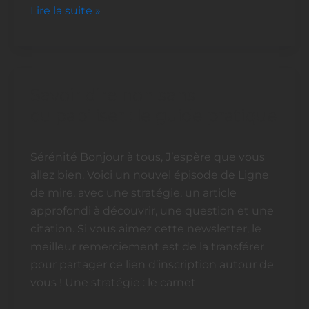
Lire la suite »
Savoir dire non sans
Savoir
dire
culpabiliser : le guide pratique
non
sans
Sérénité Bonjour à tous, J’espère que vous
culpabiliser
allez bien. Voici un nouvel épisode de Ligne
:
de mire, avec une stratégie, un article
le
approfondi à découvrir, une question et une
guide
citation. Si vous aimez cette newsletter, le
pratique
meilleur remerciement est de la transférer
pour partager ce lien d’inscription autour de
vous ! Une stratégie : le carnet