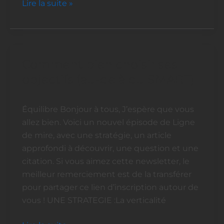
Lire la suite »
Comment bien choisir ses
Comment
bien
objectifs (au-delà du SMART)
choisir
ses
Équilibre Bonjour à tous, J’espère que vous
objectifs
allez bien. Voici un nouvel épisode de Ligne
(au-
de mire, avec une stratégie, un article
delà
approfondi à découvrir, une question et une
du
citation. Si vous aimez cette newsletter, le
SMART)
meilleur remerciement est de la transférer
pour partager ce lien d’inscription autour de
vous ! UNE STRATEGIE :La verticalité