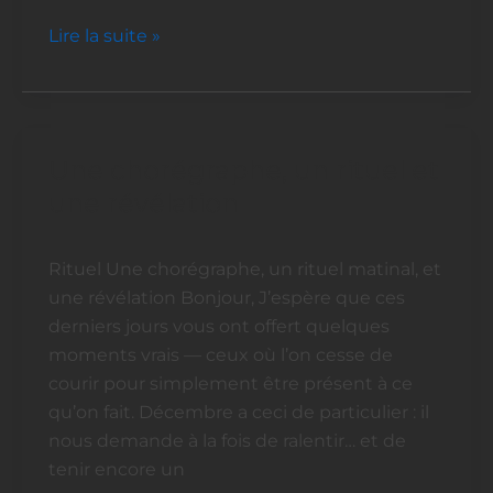
Lire la suite »
Une chorégraphe, un rituel et
Une
chorégraphe,
une révélation
un
rituel
Rituel Une chorégraphe, un rituel matinal, et
et
une révélation Bonjour, J’espère que ces
une
derniers jours vous ont offert quelques
révélation
moments vrais — ceux où l’on cesse de
courir pour simplement être présent à ce
qu’on fait. Décembre a ceci de particulier : il
nous demande à la fois de ralentir… et de
tenir encore un