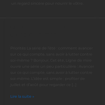
un regard sincère pour nourrir le vôtre.
Comment savoir ce qui
Comment
savoir
compte vraiment ?
ce
qui
Priorités La série de l’été : comment avancer
compte
sur ce qui compte, sans avoir à lutter contre
vraiment
soi-même ? Bonjour, Cet été, Ligne de mire
?
ouvre une série un peu particulière : Avancer
sur ce qui compte, sans avoir à lutter contre
soi-même. L’idée est simple : profiter de
juillet et d’août pour regarder ce […]
Lire la suite »