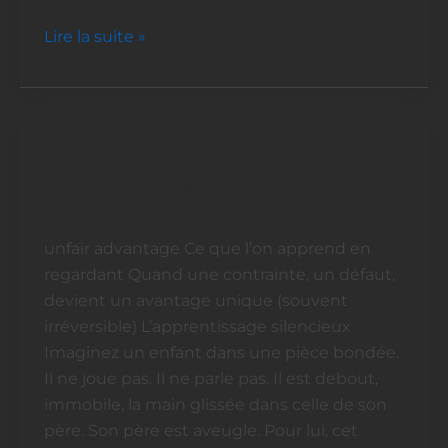
Lire la suite »
Quand la contrainte devient
Quand
la
un avantage
contrainte
devient
unfair advantage Ce que l’on apprend en
un
regardant Quand une contrainte, un défaut,
avantage
devient un avantage unique (souvent
irréversible) L’apprentissage silencieux
Imaginez un enfant dans une pièce bondée.
Il ne joue pas. Il ne parle pas. Il est debout,
immobile, la main glissée dans celle de son
père. Son père est aveugle. Pour lui, cet