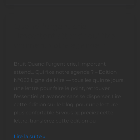
Quand l’urgent crie,
Quand
l’urgent
l’important attend : qui fixe
crie,
vraiment votre agenda ?
l’important
attend
Bruit Quand l’urgent crie, l’important
:
attend… Qui fixe notre agenda ? – Edition
qui
N°062 Ligne de Mire — tous les quinze jours,
fixe
une lettre pour faire le point, retrouver
vraiment
l’essentiel et avancer sans se disperser. Lire
votre
cette édition sur le blog, pour une lecture
agenda
plus confortable Si vous appréciez cette
?
lettre, transférez cette édition ou
Lire la suite »