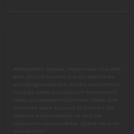
Le prix caché des amitiés
Le
prix
ambivalentes : quand on nous
caché
aime mal
des
amitiés
Ambivalence Bonjour, j’espère que vous allez
ambivalentes
bien. On croit souvent que les relations les
:
plus dangereuses sont les plus ouvertement
quand
toxiques. Celles qui critiquent franchement.
on
Celles qui rabaissent clairement. Celles dont
nous
la nocivité saute aux yeux. Et pourtant, les
aime
relations les plus usantes ne sont pas
mal
toujours les plus bruyantes. Quand nos amis
nous aiment