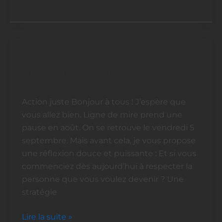
Respecter la personne que
Respecter
la
vous voulez devenir
personne
que
Action juste Bonjour à tous ! J’espère que
vous
vous allez bien. Ligne de mire prend une
voulez
pause en août. On se retrouve le vendredi 5
devenir
septembre. Mais avant cela, je vous propose
une réflexion douce et puissante : Et si vous
commenciez dès aujourd’hui à respecter la
personne que vous voulez devenir ? Une
stratégie
Lire la suite »