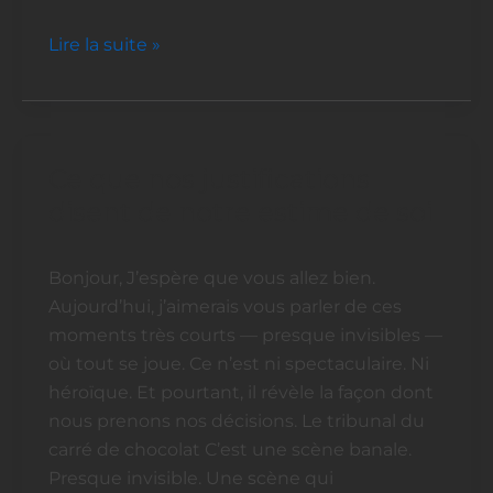
Lire la suite »
Ce que nos justifications
Ce
que
disent de notre estime de soi
nos
justifications
Bonjour, J’espère que vous allez bien.
disent
Aujourd’hui, j’aimerais vous parler de ces
de
moments très courts — presque invisibles —
notre
où tout se joue. Ce n’est ni spectaculaire. Ni
estime
héroïque. Et pourtant, il révèle la façon dont
de
nous prenons nos décisions. Le tribunal du
soi
carré de chocolat C’est une scène banale.
Presque invisible. Une scène qui