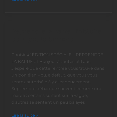
Reprendre la barre : l’histoire
Reprendre
la
de la petite barrière
barre
:
Choisir 🌿 ÉDITION SPÉCIALE – REPRENDRE
l’histoire
LA BARRE #1 Bonjour à toutes et tous,
de
J’espère que cette rentrée vous trouve dans
la
un bon élan – ou, à défaut, que vous vous
petite
sentez autorisé·e à y aller doucement.
barrière
Septembre débarque souvent comme une
marée : certains surfent sur la vague,
d’autres se sentent un peu balayés
Lire la suite »