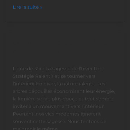
Lire la suite »
Comment réaliser ses rêves
Comment
réaliser
et passer à l’action
ses
rêves
Ligne de Mire La sagesse de l’hiver Une
et
Stratégie Ralentir et se tourner vers
passer
l’intérieur En hiver, la nature ralentit. Les
à
arbres dépouillés économisent leur énergie,
l’action
la lumière se fait plus douce et tout semble
inviter à un mouvement vers l’intérieur.
Pourtant, nos vies modernes ignorent
souvent cette sagesse. Nous tentons de
maintenir le même