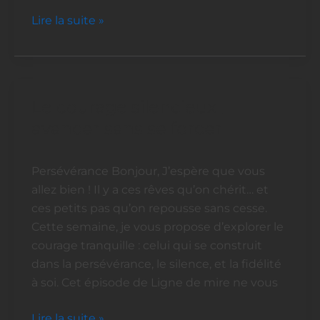
Lire la suite »
Le courage silencieux :
Le
courage
avancer sans se forcer
silencieux
:
Persévérance Bonjour, J’espère que vous
avancer
allez bien ! Il y a ces rêves qu’on chérit… et
sans
ces petits pas qu’on repousse sans cesse.
se
Cette semaine, je vous propose d’explorer le
forcer
courage tranquille : celui qui se construit
dans la persévérance, le silence, et la fidélité
à soi. Cet épisode de Ligne de mire ne vous
Lire la suite »