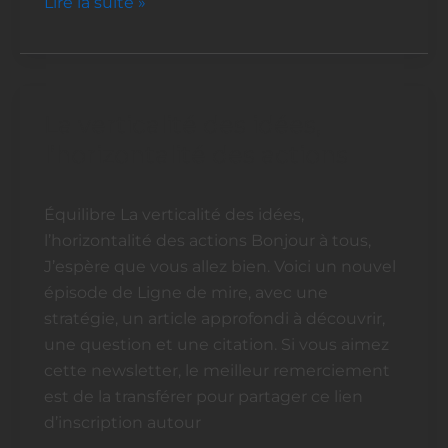
Lire la suite »
La verticalité des idées,
La
verticalité
l’horizontalité des actions
des
idées,
Équilibre La verticalité des idées,
l’horizontalité
l’horizontalité des actions Bonjour à tous,
des
J’espère que vous allez bien. Voici un nouvel
actions
épisode de Ligne de mire, avec une
stratégie, un article approfondi à découvrir,
une question et une citation. Si vous aimez
cette newsletter, le meilleur remerciement
est de la transférer pour partager ce lien
d’inscription autour