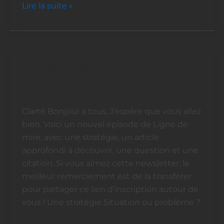
Lire la suite »
Situation ou problème : l’art
Situation
ou
de clarifier sa vie
problème
:
Clarté Bonjour à tous, J’espère que vous allez
l’art
bien. Voici un nouvel épisode de Ligne de
de
mire, avec une stratégie, un article
clarifier
approfondi à découvrir, une question et une
sa
citation. Si vous aimez cette newsletter, le
vie
meilleur remerciement est de la transférer
pour partager ce lien d’inscription autour de
vous ! Une stratégie Situation ou problème ?