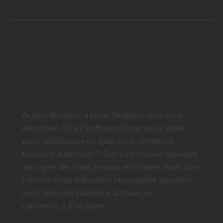
La vraie nature de la
La
vraie
procrastination (et comment
nature
s’en évader)
de
la
Action Bonjour à tous, J’espère que vous
procrastination
allez bien. Et s’il suffisait d’une seule idée…
(et
pour débloquer ce que vous remettez
comment
toujours à demain ? Dans ce nouvel épisode
s’en
de Ligne de mire, je vous emmène dans une
évader)
histoire vraie d’évasion impossible (spoiler :
avec des clés taillées à la main, en
cachette…). Elle parle