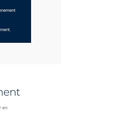
ronnement
ement.
ment
r en