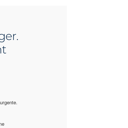
ger.
nt
urgente.
me