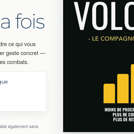
a fois
dre ce qui vous
mier geste concret —
mes combats.
que
isable également sans