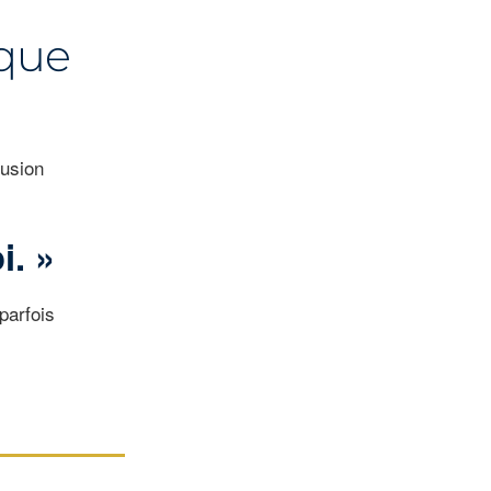
 que
lusion
i. »
parfois