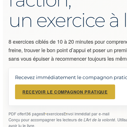
un exercice à l
8 exercices ciblés de 10 à 20 minutes pour compren
freine, trouver le bon point d’appui et poser un pre
sans vous épuiser à recommencer toujours les mê
Recevez immédiatement le compagnon prati
RECEVOIR LE COMPAGNON PRATIQUE
PDF offert
36 pages
8 exercices
Envoi immédiat par e-mail
Conçu pour accompagner les lecteurs de
L’Art de la volonté
. Util
avoir lu le livre.